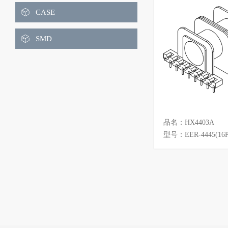
ET
EEH
CASE
EIW
EOP
SMD
EP
EPC
EPO
EL
FT
PQ
品名：HX4403A
POT
RM
型号：EER-4445(16P
RH
LQ
LQS
LRS
UR
UU
UYF
UT