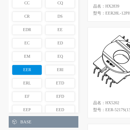
CC
CQ
品名：HX2839
型号：EER28L-12PH
CR
DS
EDR
EE
EC
ED
EM
EQ
EER
ERI
ERL
ETD
EF
EFD
品名：HX5202
EEP
EED
型号：EER-5217S(13
BASE
EI
ER