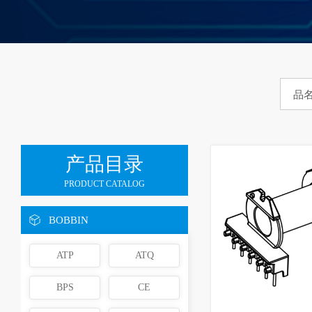
产品目录
PRODUCT CATALOG
BOBBIN
ATP
ATQ
BPS
CE