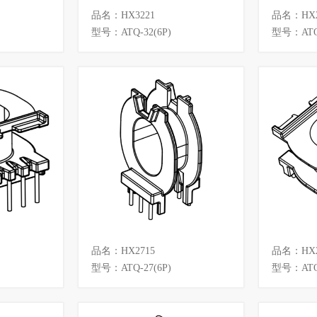
品名：HX3221
品名：HX2
型号：ATQ-32(6P)
型号：ATQ
品名：HX2715
品名：HX2
型号：ATQ-27(6P)
型号：ATQ-