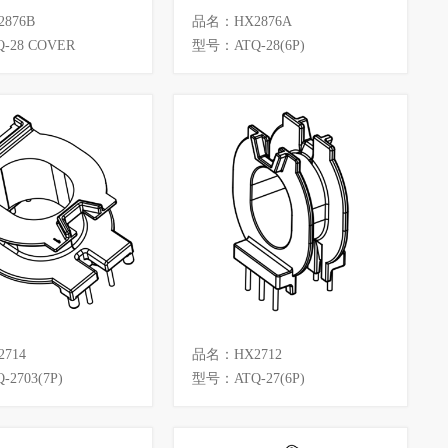
876B
品名：HX2876A
-28 COVER
型号：ATQ-28(6P)
714
品名：HX2712
2703(7P)
型号：ATQ-27(6P)