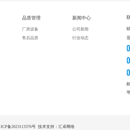
品质管理
新闻中心
厂房设备
公司新闻
售后品质
行业动态
ICP备2023113376号
技术支持：汇卓网络