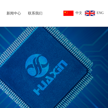
中文
ENG
新闻中心
联系我们