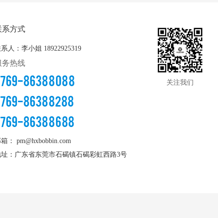
联系方式
联系人：李小姐
18922925319
服务热线
0769-86388088
关注我们
0769-86388288
0769-86388688
邮箱：
pm@hxbobbin.com
地址：广东省东莞市石碣镇石碣彩虹西路3号