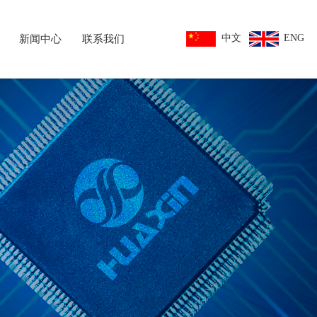
中文
ENG
新闻中心
联系我们