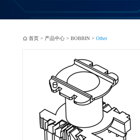
首页
>
产品中心
>
BOBBIN
>
Other