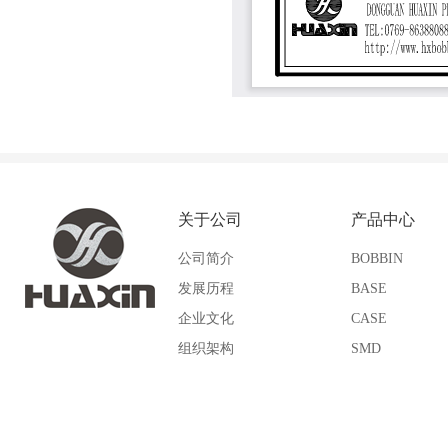
关于公司
产品中心
公司简介
BOBBIN
发展历程
BASE
企业文化
CASE
组织架构
SMD