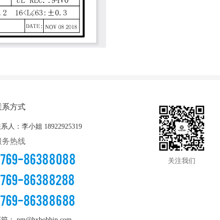
联系方式
联系人：李小姐
18922925319
服务热线
0769-86388088
关注我们
0769-86388288
0769-86388688
邮箱：
pm@hxbobbin.com